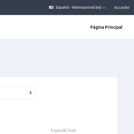
Acceder
Español - Internacional ‎(es)‎
Página Principal
Expandir todo